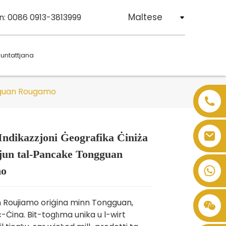
Maltese
n: 0086 0913-3813999
kuntattjana
ngguan Rougamo
 Indikazzjoni Ġeografika Ċiniża
Loading...
Loading...
Loading...
Loading...
jun tal-Pancake Tongguan
mo
Roujiamo oriġina minn Tongguan,
ċ-Ċina. Bit-togħma unika u l-wirt