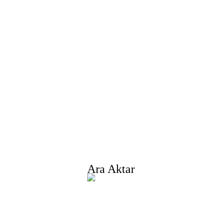
a Għal Lista tal-Pr
aħdmu biex nipprovdu lill-klijenti prodotti ta 'kwalit
Itlob Informazzjoni, Kampjun u Kwotazzjoni,
Ikkuntattjana!
Ara Aktar