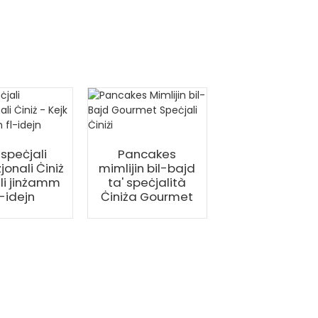
Ikel ta 'speċjal
Ċiniż ---- Ke
 speċjali
Pancakes
tal-Ħxejjex
jonali Ċiniż
mimlijin bil-bajd
Umeboshi
 li jinżamm
ta' speċjalità
l-idejn
Ċiniża Gourmet