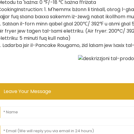
etodu ta 'ħażna: 0 ℉/-18 ℃ ħażna ffriżata
ookingInstruction: 1. M'hemmx bżonn li tinħall, oħroġ l-għa
sajjar fuq sħana baxxa sakemm iż-żewġ naħat ikollhom mud
. Saħħan il-forn minn qabel għal 200℃/ 392℉ u aħmi għal 5 
ir fryer jew taġen tal-ħami elettriku. (Air fryer: 200°C/ 3
lettriku: 5 minuti fuq kull naħa)
. Ladarba jsir il-Pancake Rougamo, żid laħam jew ħaxix tal
Leave Your Message