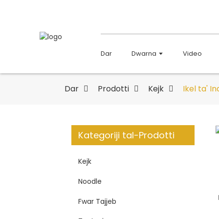
Dar
Dwarna
Video
Dar
Prodotti
Kejk
Ikel ta' 
Kategoriji tal-Prodotti
Kejk
Noodle
Fwar Tajjeb