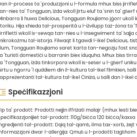
an il-proċess ta 'produzzjoni u l-formula mhux biss jirrifl
an-nies ta' Tongguan, iżda wkoll jirtu eluf ta 'snin ta' għerf
inbarra li huwa Delicious, Tongguan Roujiamo jġorr ukoll ko
toriku. Hija xhieda tal-prosperità u l-iżvilupp taż-żona t
irrifletti wkoll ix-xewqa tan-nies u l-insegwiment ta' ħajja a
ikrokożmu tal-istorja. Filwaqt li tgawdi l-ikel Delicious, tist
llum, Tongguan Roujiamo saret karta tan-negozju fost snacks
a 'turisti domestiċi u barranin biex iduquha. Mhux biss tir
a 'Tongguan, iżda tinkorpora wkoll is-seħer u l-għerf uniku ta
irtu u nġorru 'l quddiem din il-kultura tal-ikel flimkien, ħal
appreżentanti tal-kultura tal-ikel Ċiniża, u ħalli dan l-ikel 
Speċifikazzjoni
ip ta' prodott: Prodotti nejjin iffriżati malajr (mhux lesti biex
peċifikazzjonijiet tal-prodott: 110g/biċċa 120 biċċa/kaxxa
ngredjenti tal-prodott: Dqiq tal-qamħ, ilma tax-xorb, żejt
nformazzjoni dwar l-allerġija: Qmuħ u l-prodotti tagħhom li