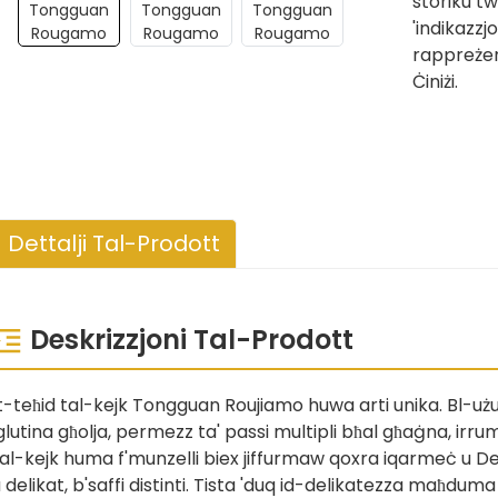
storiku tw
'indikazz
rappreżent
Ċiniżi.
Dettalji Tal-Prodott
Deskrizzjoni Tal-Prodott
t-teħid tal-kejk Tongguan Roujiamo huwa arti unika. Bl-użu 
glutina għolja, permezz ta' passi multipli bħal għaġna, irrum
al-kejk huma f'munzelli biex jiffurmaw qoxra iqarmeċ u D
 delikat, b'saffi distinti. Tista 'duq id-delikatezza maħduma