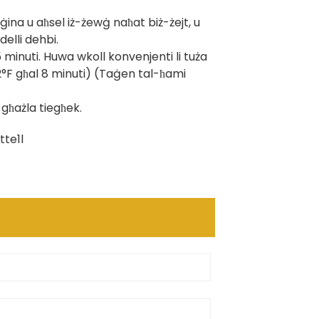
ġina u aħsel iż-żewġ naħat biż-żejt, u
elli dehbi.
minuti. Huwa wkoll konvenjenti li tuża
92°F għal 8 minuti) (Taġen tal-ħami
-għażla tiegħek.