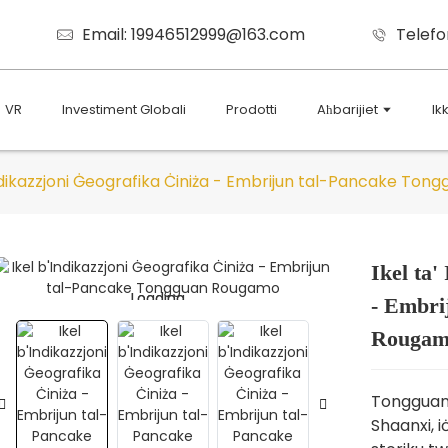
Email: 19946512999@163.com
Telefo
VR
Investiment Globali
Prodotti
Aħbarijiet
Ik
Indikazzjoni Ġeografika Ċiniża - Embrijun tal-Pancake To
Ikel ta'
Loading...
Loading...
- Embri
Rouga
Tongguan 
Shaanxi, i