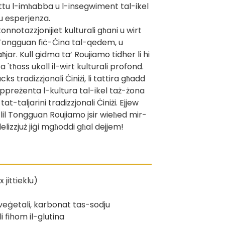
ettu l-imħabba u l-insegwiment tal-ikel
 u esperjenza.
nnotazzjonijiet kulturali għani u wirt
a 'Tongguan fiċ-Ċina tal-qedem, u
ħjar. Kull gidma ta’ Roujiamo tidher li hi
a 'tħoss ukoll il-wirt kulturali profond.
 tradizzjonali Ċiniżi, li tattira għadd
rappreżenta l-kultura tal-ikel taż-żona
t-taljarini tradizzjonali Ċiniżi. Ejjew
li lil Tongguan Roujiamo jsir wieħed mir-
delizzjuż jiġi mgħoddi għal dejjem!
 jittieklu)
 veġetali, karbonat tas-sodju
 fihom il-glutina