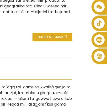
il tiegħu, sar wieħed mill-prodotti ta
joni ġeografika taċ-Ċina u wieħed mir-
+86 8619946512999
anti klassiċi tat-taljarini tradizzjonali
IKKUNTATTJANA
ta 'dqiq tal-qamħ ta' kwalità għolja ta
blar, żjut, irrumblar u għaġna, is-saffi
elicious. Il-laħam ta 'ġewwa huwa artab
 bir-reqqa mill-artiġjani f'kull gidma.