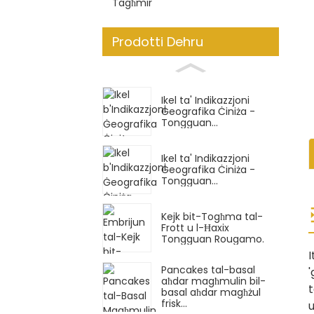
Tagħmir
Prodotti Dehru
Ikel ta' Indikazzjoni
Ġeografika Ċiniża -
Tongguan...
Ikel ta' Indikazzjoni
Ġeografika Ċiniża -
Tongguan...
Kejk bit-Togħma tal-
Frott u l-Ħaxix
Tongguan Rougamo.
I
Pancakes tal-basal
'
aħdar magħmulin bil-
t
basal aħdar magħżul
frisk...
u