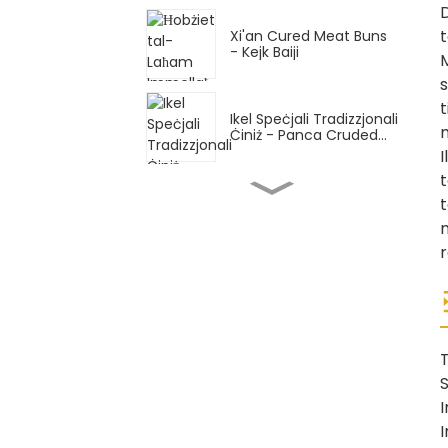
D
t
Xi'an Cured Meat Buns
- Kejk Baiji
M
s
t
Ikel Speċjali Tradizzjonali
m
Ċiniż - Panca Cruded...
I
t
Ikel Speċjali Tradizzjonali
t
Ċiniż - Irrumblat bl-
idejn...
n
r
Ikel Speċjali Tradizzjonali
Ċiniż - Idejn Shaanxi...
T
Ikel Speċjali Tradizzjonali
S
Ċiniż - Sliced ​​Sliced...
I
I