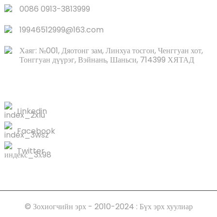
0086 0913-3813999
19946512999@163.com
Хаяг: №001, Дяотонг зам, Линхуа тосгон, Ченггуан хот,
Тонггуан дүүрэг, Вэйнань, Шаньси, 714399 ХЯТАД
БИДЭНД ХОЛБОО БАРИХ
Linkedin
Facebook
Twitter
© Зохиогчийн эрх - 2010-2024 : Бүх эрх хуулиар