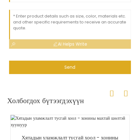
AI Helps Write
Send
Холбогдох бүтээгдэхүүн
Хятадын уламжлалт тусгай хоол - хонины