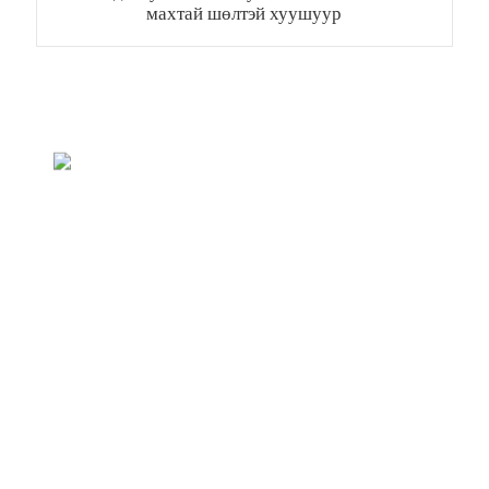
махтай шөлтэй хуушуур
Үнийн жагсаалтын лавлагаа
Бид үйлчлүүлэгчдээ чанартай бүтээгдэхүүнээр
хангахыг эрмэлздэг. Мэдээлэл, дээж, үнийн санал,
бидэнтэй холбоо барина уу!