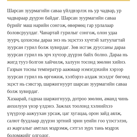
Шарсан зуурмагийн саваа үйлдвэрлэх нь ур чадвар, ур
чадвараар дүүрэн байдаг. Шарсан зуурмагийн саваа
бүрийг маш нарийн сонгож, өвөрмөц гар урлалаар
боловсруулдаг. Чанартай гурилыг сонгож, олон удаа
зуурч, цохисны дараа энэ нь эцэстээ хүчтэй хатуулагтай
зуурсан гурил болж хувирдаг. Зөв исгэж дууссаны дараа
зуурсан гурил нь эрч хүчээр дүүрэн байх болно. Дараа нь
жигд тууз болгон хайчилж, халуун тосонд зөөлөн хийнэ.
Газрын тосны температур аажмаар нэмэгдэхийн хэрээр
зуурсан гурил нь өргөжиж, хэлбэрээ алдаж эхэлдэг бөгөөд
эцэст нь сэвсгэр, шаржигнуурт шарсан зуурмагийн саваа
болж хувирдаг.
Хазаарай, гаднаа шаржигнуур, дотроо зөөлөн, аманд чинь
анхилуун үнэр үлдэнэ. Зажлах тоолонд хэлнийхээ
үзүүрээр аажуухан урсаж, цаг хугацаа, орон зайд аялж,
салют буудлаар дүүрэн эртний эрин үеийн гоо үзэсгэлэн,
аз жаргалыг амтлах мэдрэмж, сэтгэл зүрх тань мэдрэх
боломжийг олгодог.