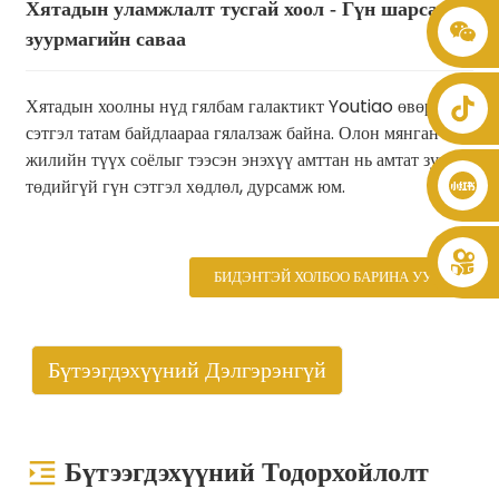
Хятадын уламжлалт тусгай хоол - Гүн шарсан
+86 8619946512999
зуурмагийн саваа
Хятадын хоолны нүд гялбам галактикт Youtiao өвөрмөц
сэтгэл татам байдлаараа гялалзаж байна. Олон мянган
жилийн түүх соёлыг тээсэн энэхүү амттан нь амтат зууш
төдийгүй гүн сэтгэл хөдлөл, дурсамж юм.
БИДЭНТЭЙ ХОЛБОО БАРИНА УУ
Бүтээгдэхүүний Дэлгэрэнгүй
Бүтээгдэхүүний Тодорхойлолт