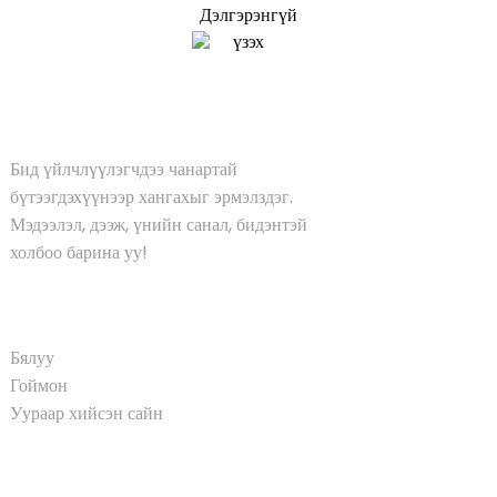
Дэлгэрэнгүй
үзэх
ШИЙДЭЛ
Бид үйлчлүүлэгчдээ чанартай
бүтээгдэхүүнээр хангахыг эрмэлздэг.
Мэдээлэл, дээж, үнийн санал, бидэнтэй
холбоо барина уу!
БҮТЭЭГДЭХҮҮН
Бялуу
Гоймон
Уураар хийсэн сайн
ШУУРХАЙ ХОЛБООС