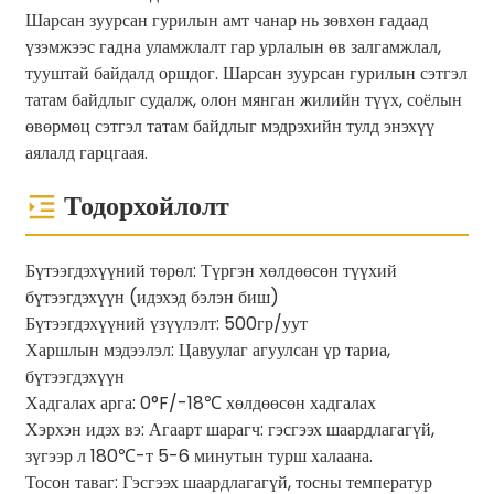
Шарсан зуурсан гурилын амт чанар нь зөвхөн гадаад
үзэмжээс гадна уламжлалт гар урлалын өв залгамжлал,
тууштай байдалд оршдог. Шарсан зуурсан гурилын сэтгэл
татам байдлыг судалж, олон мянган жилийн түүх, соёлын
өвөрмөц сэтгэл татам байдлыг мэдрэхийн тулд энэхүү
аялалд гарцгаая.
Тодорхойлолт
Бүтээгдэхүүний төрөл: Түргэн хөлдөөсөн түүхий
бүтээгдэхүүн (идэхэд бэлэн биш)
Бүтээгдэхүүний үзүүлэлт: 500гр/уут
Харшлын мэдээлэл: Цавуулаг агуулсан үр тариа,
бүтээгдэхүүн
Хадгалах арга: 0°F/-18℃ хөлдөөсөн хадгалах
Хэрхэн идэх вэ: Агаарт шарагч: гэсгээх шаардлагагүй,
зүгээр л 180℃-т 5-6 минутын турш халаана.
Тосон таваг: Гэсгээх шаардлагагүй, тосны температур