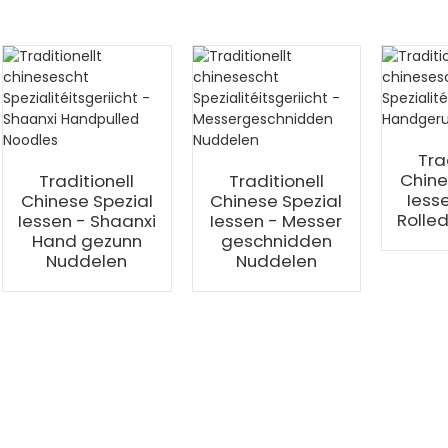
Tra
Chine
Traditionell
Traditionell
Iess
Chinese Spezial
Chinese Spezial
Rolle
Iessen - Shaanxi
Iessen - Messer
Hand gezunn
geschnidden
Nuddelen
Nuddelen