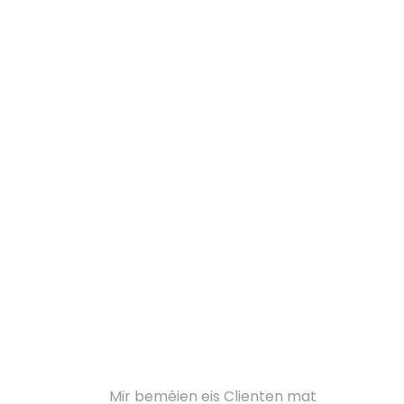
b
Léisungen
Mir beméien eis Clienten mat