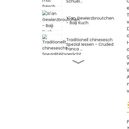
Schuel...
e
T
Xi'an Gewierzbroutchen
v
- Baiji Kuch
d
Traditionell chinesesch
H
Spezial Iessen - Cruded
d
Panca ...
Traditionell chinesesch
Spezial Iessen -
Handgewalzt ...
m
Traditionell Chinesesch
v
Spezial Iessen - Shaanxi
Hand ...
Traditionell chinesesch
Spezial Iessen - Messer
geschnidden ...