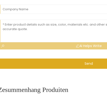
AI Helps Write
Send
Zesummenhang Produiten