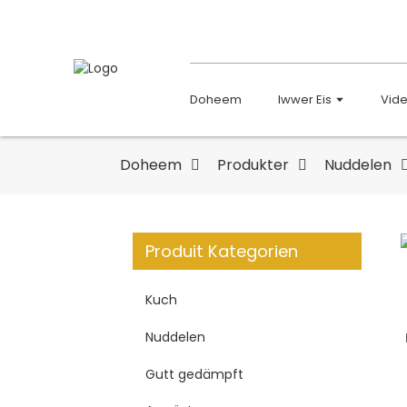
Doheem
Iwwer Eis
Vid
Doheem
Produkter
Nuddelen
Produit Kategorien
Kuch
Nuddelen
Gutt gedämpft