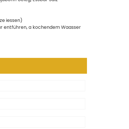
ze iessen)
ur entführen, a kochendem Waasser