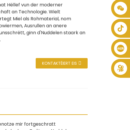
at Hëllef vun der moderner
+86 8619946512999
aft an Technologie. Wielt
tegt Miel als Rohmaterial, nom
pwiermen, Ausrullen an anere
unsschrëtt, ginn d'Nuddelen staark an
.
KONTAKTÉIERT EIS
enotze mir fortgeschratt