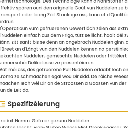
Gefriertechnologie. Dës Technologie kann d'Nährstoffer 
ffektiv spären ouni den originelle Goût vun Nuddelen ze 
ransport oder laang Zäit Stockage ass, kann et d'Qualité
irdrun.
D'Operatioun vum gefruerenen Uewerfläch zéien ass extr
'Nuddelen einfach aus dem Frigo, tütt se liicht, haalt dé
änn, zitt sanft bis se dënn an ongebrach Nuddelen ginn, 
'Breet an d'Längt vun den Nuddelen kënnen no perséinlech
gekachten Nuddelen, gemëschte Nuddelen oder frittéiert 
wonnerschéi Delikatesse ze presentéieren.
Wat méi ass, dës gefruerene Pull Nuddelen erlaabt Iech 
Aroma ze schmaachen egal wou Dir sidd. De räiche Weess 
aachen Iech wéi Dir an de Stroossen a Gaassen vun der Sh
un de Leit do.
Spezifizéierung
Produit Numm: Gefruer gezunn Nuddelen
Zutaten Lëscht: High-Gluten Weess Miel, Drénkwaasser, So