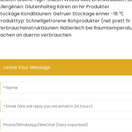
Allergènen: Glutenhalteg Kären an hir Produkter
Stockage Konditiounen: Gefruer Stockage ënner -18 ℃
rodukttyp: Schnellgefrorene Rohprodukter (net prett fir 
Verbrauchsinstruktiounen: Natierlech bei Raumtemperat
kachen an duerno verbrauchen
Leave Your Message