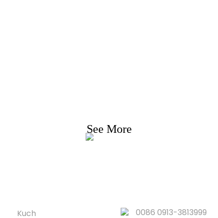
Ufro Fir Präislësch
Mir beméien eis Clienten mat Qualitéitsprodukter z
idden. Ufro Informatioun, Probe & Devis, Kontaktéie
eis!
See More
PRODUIT
QUICK LINKS
0086 0913-3813999
Kuch