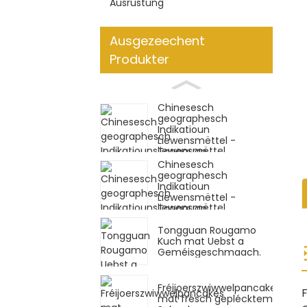
Ausrüstung
Ausgezeechent
Produkter
Chinesesch
geographesch
Indikatioun
Liewensmëttel -
Tongguan ...
Chinesesch
geographesch
Indikatioun
Liewensmëttel -
Tongguan ...
Tongguan Rougamo
Kuch mat Uebst a
Geméisgeschmaach.
Fréijoerszwiwwelpancakes
mat frësch geplécktem