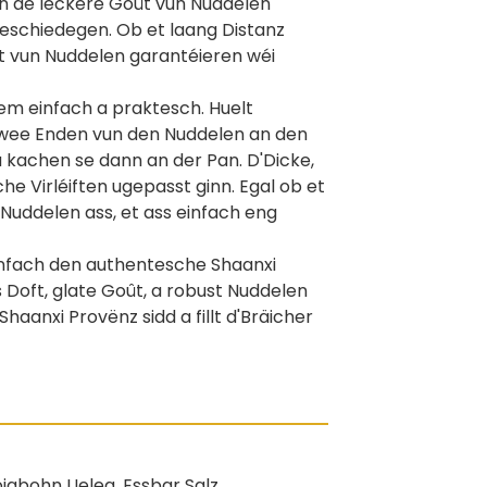
an de leckere Goût vun Nuddelen
beschiedegen. Ob et laang Distanz
it vun Nuddelen garantéieren wéi
em einfach a praktesch. Huelt
i zwee Enden vun den Nuddelen an den
a kachen se dann an der Pan. D'Dicke,
e Virléiften ugepasst ginn. Egal ob et
Nuddelen ass, et ass einfach eng
einfach den authentesche Shaanxi
Doft, glate Goût, a robust Nuddelen
aanxi Provënz sidd a fillt d'Bräicher
jabohn Ueleg, Essbar Salz