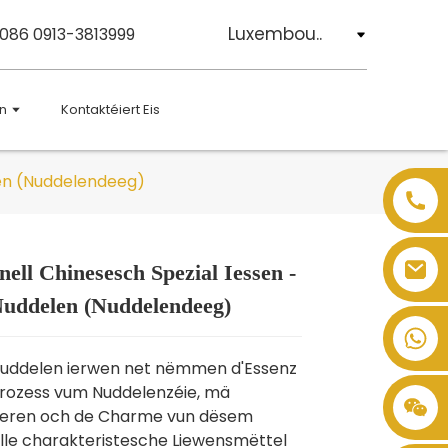
Luxembou..
0086 0913-3813999
n
Kontaktéiert Eis
elen (Nuddelendeeg)
nell Chinesesch Spezial Iessen -
Loading...
Loading...
Loading...
Loading...
Nuddelen (Nuddelendeeg)
Nuddelen ierwen net nëmmen d'Essenz
rozess vum Nuddelenzéie, mä
ieren och de Charme vun dësem
elle charakteristesche Liewensmëttel