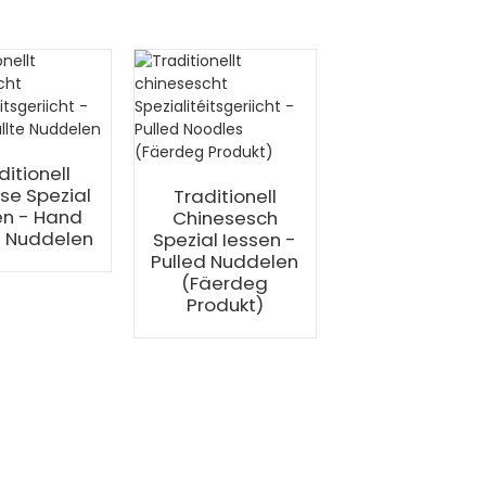
ditionell
se Spezial
Traditionell
en - Hand
Chinesesch
d Nuddelen
Spezial Iessen -
Pulled Nuddelen
(Fäerdeg
Produkt)