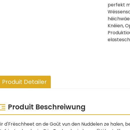
perfekt m
Wëssensch
héichwäer
Knéien, O
Produktio
elastesch
Produit Detailer
Produit Beschreiwung
Fir d'Frëschheet an de Goût vun den Nuddelen ze halen, b