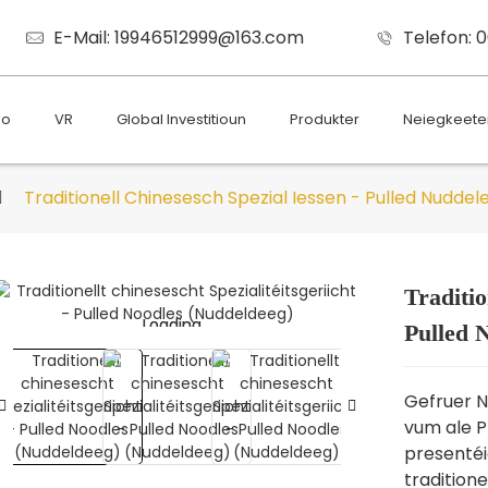
E-Mail: 19946512999@163.com
Telefon: 
eo
VR
Global Investitioun
Produkter
Neiegkeete
Traditionell Chinesesch Spezial Iessen - Pulled Nudd
Traditio
Loading...
Loading...
Pulled 
Gefruer 
vum ale P
presenté
tradition