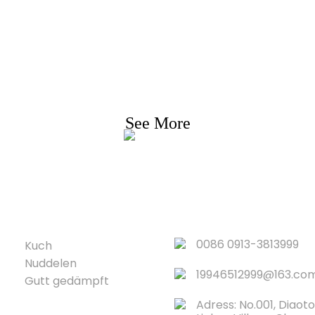
Ufro Fir Präislësch
Mir beméien eis Clienten mat Qualitéitsprodukter z
idden. Ufro Informatioun, Probe & Devis, Kontaktéie
eis!
See More
PRODUIT
QUICK LINKS
0086 0913-3813999
Kuch
Nuddelen
19946512999@163.co
Gutt gedämpft
Adress: No.001, Diaot