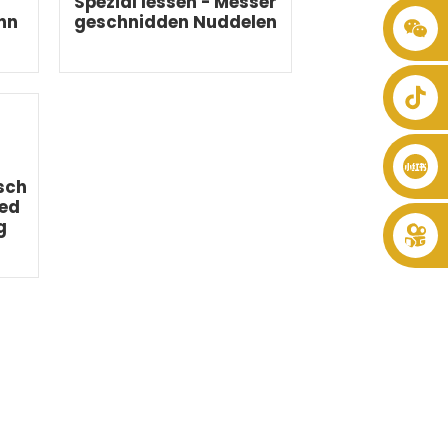
Spezial Iessen - Messer
nn
geschnidden Nuddelen
+86 8619946512999
esch
led
g