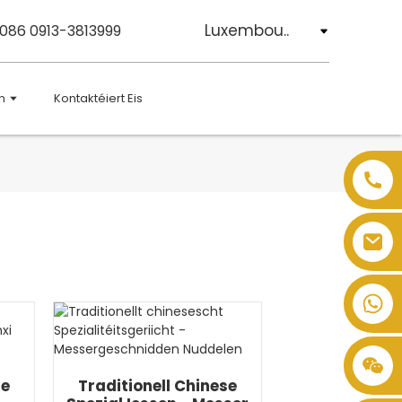
Luxembou..
0086 0913-3813999
n
Kontaktéiert Eis
se
Traditionell Chinese