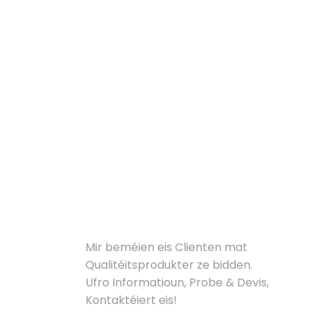
Traditionell Chinesesch
Spezial Iessen - Pulled
Noodl ...
b
Léisungen
Mir beméien eis Clienten mat
Qualitéitsprodukter ze bidden.
Ufro Informatioun, Probe & Devis,
Kontaktéiert eis!