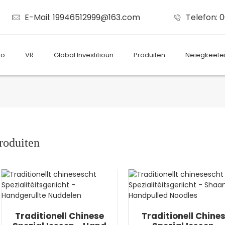
E-Mail: 19946512999@163.com
Telefon: 
eo
VR
Global Investitioun
Produiten
Neiegkeete
roduiten
Traditionell Chinese
Traditionell Chine