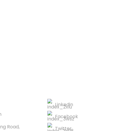
t
e
rt
KONTAKT US
Linkedin
m
Facebook
ong Road,
Twitter