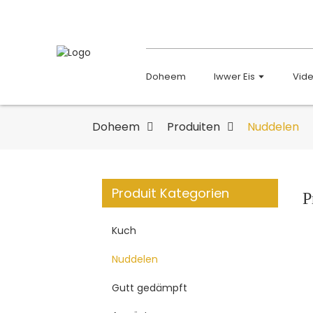
Doheem
Iwwer Eis
Vid
Doheem
Produiten
Nuddelen
Produit Kategorien
P
Kuch
Nuddelen
Gutt gedämpft