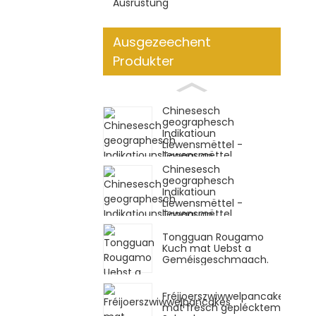
Ausrüstung
Ausgezeechent
Produkter
Chinesesch
geographesch
Indikatioun
Liewensmëttel -
Tongguan ...
Chinesesch
geographesch
Indikatioun
Liewensmëttel -
Tongguan ...
Tongguan Rougamo
Kuch mat Uebst a
Geméisgeschmaach.
Fréijoerszwiwwelpancakes
mat frësch geplécktem