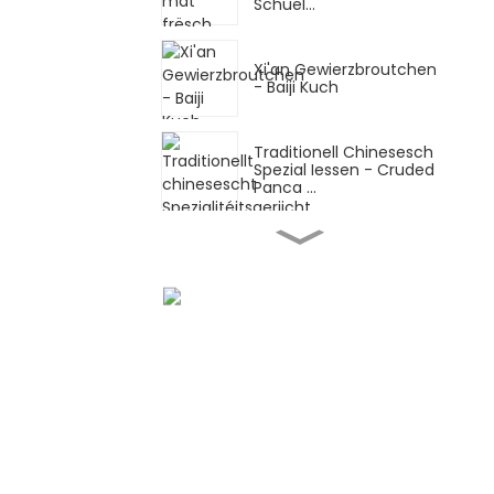
Schuel...
Xi'an Gewierzbroutchen
- Baiji Kuch
Traditionell Chinesesch
Spezial Iessen - Cruded
Panca ...
Traditionell chinesesch
Spezial Iessen -
Handgewalzt ...
Traditionell Chinesesch
Spezial Iessen - Shaanxi
Hand ...
Traditionell chinesesch
Spezial Iessen - Messer
geschnidden ...