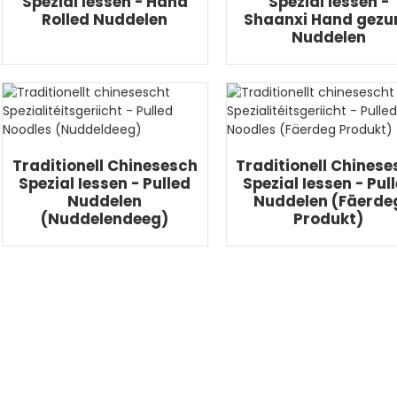
Spezial Iessen - Hand
Spezial Iessen -
Rolled Nuddelen
Shaanxi Hand gezu
Nuddelen
Traditionell Chinesesch
Traditionell Chines
Spezial Iessen - Pulled
Spezial Iessen - Pul
Nuddelen
Nuddelen (Fäerde
(Nuddelendeeg)
Produkt)