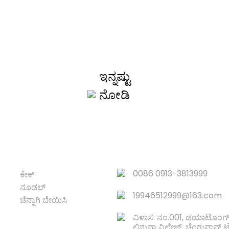
ೆಲೆ ಪಟ್ಟಿಗಾಗಿ ವಿಚಾರ
್ರಾಹಕರಿಗೆ ಗುಣಮಟ್ಟದ ಉತ್ಪನ್ನಗಳನ್ನು ಒದಗಿಸಲು ನಾವು ಪ್ರಯತ್ನಿಸುತ್ತೇವ
ಮಾಹಿತಿ, ಮಾದರಿ ಮತ್ತು ಉಲ್ಲೇಖವನ್ನು ವಿನಂತಿಸಿ, ನಮ್ಮನ್ನು ಸಂಪರ್ಕಿಸಿ!
ಇನ್ನಷ್ಟು
ನೋಡಿ
ಉತ್ಪನ್ನ
ತ್ವರಿತ ಲಿಂಕ್‌ಗಳು
0086 0913-3813999
ಕೇಕ್
ನೂಡಲ್
19946512999@163.com
ಚೆನ್ನಾಗಿ ಬೇಯಿಸಿ
ವಿಳಾಸ: ನಂ.001, ಡಯಾಟೊಂಗ್ ರಸ
ಲಿನ್ಹುವಾ ವಿಲೇಜ್, ಚೆಂಗ್ಗುವಾನ್ 