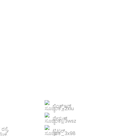
ಣೆ
ೆ.
ನಮ್ಮನ್ನು ಸಂಪರ್ಕಿಸಿ
ಲಿಂಕ್ಡ್ಇನ್
ಫೇಸ್ಬುಕ್
್ತೆ,
ಟ್ವಿಟರ್
ಟೌನ್,