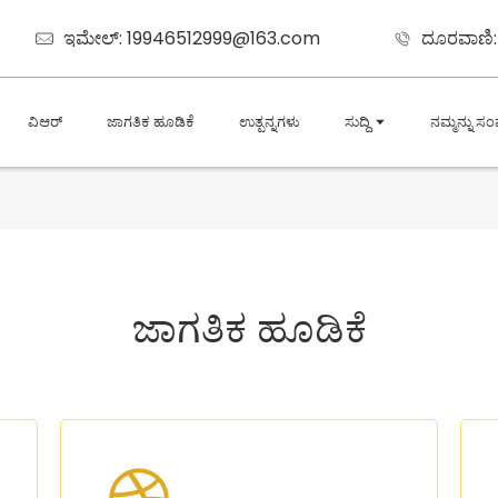
ಇಮೇಲ್: 19946512999@163.com
ದೂರವಾಣಿ:
ವಿಆರ್
ಜಾಗತಿಕ ಹೂಡಿಕೆ
ಉತ್ಪನ್ನಗಳು
ಸುದ್ದಿ
ನಮ್ಮನ್ನು ಸಂಪ
ಜಾಗತಿಕ ಹೂಡಿಕೆ