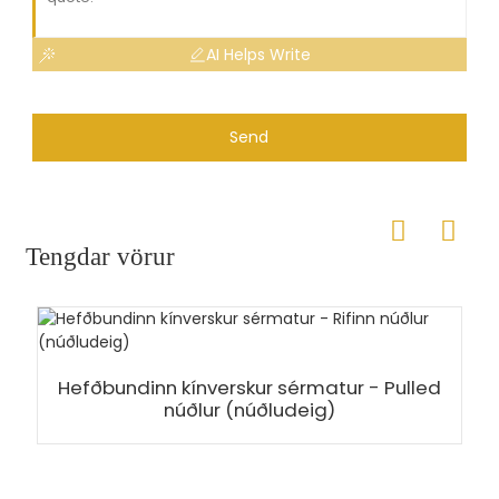
AI Helps Write
Send
Tengdar vörur
Hefðbundinn kínverskur sérmatur - Pulled
núðlur (núðludeig)