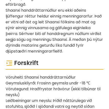
eftirbragð.
Shaanxi handdráttarnúðlur eru ekki aðeins
ljúffengur réttur heldur einnig menningararfur. Það
er vitni að ást og leit Shaanxi fólksins að mat og
sýnir einnig vinnusama og gáfulega eiginleika
þeirra. Sérhver biti af handdregnum núðlum virðist
segja sögu og menningu Shaanxi. Á meðan þú nýtur
dýrindis matarins geturðu líka fundið fyrir
djúpstæðri menningararfleifð.
Forskrift
Vöruheiti: Shaanxi handdráttarnúðlur
Geymsluskilyrði: Frosinn geymsla undir -18 ℃
Vörutegund: Hraðfrystar hrávörur (ekki tilbúnar til
neyslu)
Leiðbeiningar um neyslu: Þíðið náttúrulega við
stofuhita, sjóðið í sjóðandi vatni og neytið síðan