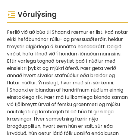
Vörulýsing
Ferlið við að búa til Shaanxi ræmur er list. Það notar
ekki hefðbundnar rúllu- og pressuaðferðir, heldur
treystir algjörlega á kunnátta handadrátt. Deigið
virðist hafa lifnað við í höndum iðnaðarmannsins.
Eftir varlega tognað breytist það í núðlur með
einsleitri þykkt og mjúkri áferð. Þær geta verið
annað hvort sívalar stafnúðlur eða breiðar og
flatar núðlur. Ýmislegt, hver með sín sérkenni.
Í Shaanxi er blandan af handrifnum núðlum einnig
einstaklega rík. Þær má fullkomlega blanda saman
við fjölbreytt úrval af fersku grænmeti og mjúku
nautakjöti og lambakjöti til að búa til girnilega
kræsingar. Hver samsetning færir nýja
bragðupplifun, hvort sem hún er salt, súr eða
krydduð, hún getur látið fólk upplifa endalausan