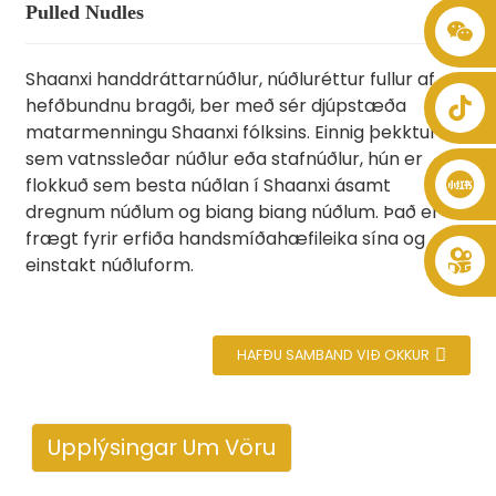
Pulled Nudles
+86 8619946512999
Shaanxi handdráttarnúðlur, núðluréttur fullur af
hefðbundnu bragði, ber með sér djúpstæða
matarmenningu Shaanxi fólksins. Einnig þekktur
sem vatnssleðar núðlur eða stafnúðlur, hún er
flokkuð sem besta núðlan í Shaanxi ásamt
dregnum núðlum og biang biang núðlum. Það er
frægt fyrir erfiða handsmíðahæfileika sína og
einstakt núðluform.
HAFÐU SAMBAND VIÐ OKKUR
Upplýsingar Um Vöru