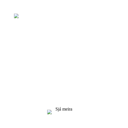
Fyrirspurn fyrir verðskrá
Við leitumst við að veita viðskiptavinum
gæðavöru. Biðjið um upplýsingar, sýnishorn og
tilboð, hafðu samband við okkur!
Sjá meira