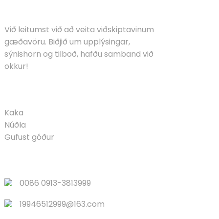
LAUSNIR
Við leitumst við að veita viðskiptavinum
gæðavöru. Biðjið um upplýsingar,
sýnishorn og tilboð, hafðu samband við
okkur!
VÖRU
Kaka
Núðla
Gufust góður
FLJÓTTENGLAR
0086 0913-3813999
19946512999@163.com