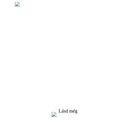
Érdeklődés az árjegyzékért
Arra törekszünk, hogy minőségi termékeket
biztosítsunk vásárlóinknak. Kérjen információt,
mintát és árajánlatot, lépjen kapcsolatba
velünk!
Lásd még
MEGOLDÁSOK