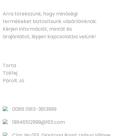
Arra törekszünk, hogy minőségi
termékeket biztosítsunk vásárlóinknak.
Kérjen információt, mintát és
árajánlatot, lépjen kapcsolatba velünk!
TERMÉK
Torta
Tökfej
Párolt Jó
GYORS LINKEK
0086 0913-3813999
19946512999@163.com
Cím: No.001, Diaotong Road, Linhua Village,