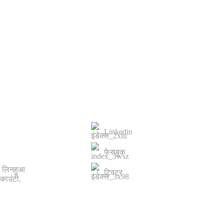
ारी,
हमसे संपर्क करें
Linkedin
फेसबुक
, लिनहुआ
ट्विटर
 काउंटी,