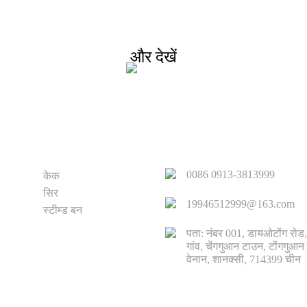
ग्राहकों को गुणवत्तापूर्ण उत्पाद उपलब्ध कराने का प्रयास करते हैं। जानक
नमूना और मूल्य निर्धारण के लिए हमसे संपर्क करें!
और देखें
उत्पाद
त्वरित सम्पक
0086 0913-3813999
केक
सिर
19946512999@163.com
स्टीम्ड बन
पता: नंबर 001, डायओटोंग रोड
गांव, चेंगगुआन टाउन, टोंगगुआन
वेनान, शानक्सी, 714399 चीन