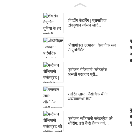
शेंगटोंग कैटरिंग | प्रामाणिक
टोंगगुआन व्यंजन लाएँ...
ब
औद्योगीकृत उत्पादन: वैज्ञानिक रूप
ज
से पुनर्निर्मित...
अ
ब
फ्रोजन रौजियामो फ्लैटब्रेड |
असली परतदार प्री...
स्तरित लाभ: औद्योगिक चीनी
अर्थव्यवस्था कैसे...
प
ब
फ्रोजन रूजियामो फ्लैटब्रेड की
ग
सोर्सिंग: इसे कैसे तैयार करें...