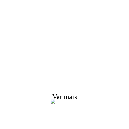
ta para a lista de
Esforzámonos por ofrecer aos clientes produtos d
calidade. Solicite información, mostra e cotización
póñase en contacto connosco!
Ver máis