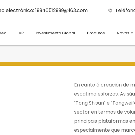
eo electrónico: 19946512999@163.com
Teléfono
deo
VR
Investimento Global
Produtos
Novas
En canto á creación de 
escatima esforzos. As sú
"Tong Shisan" e "Tongwei
sector en termos de vol
principais plataformas e
especialmente que marc