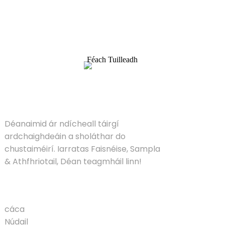
Déanaimid ár ndícheall táirgí ardchaighdeáin a
sholáthar do chustaiméirí. Iarratas Faisnéise,
Sampla & Athfhriotail, Déan teagmháil linn!
Féach Tuilleadh
RÉITIGH
Déanaimid ár ndícheall táirgí
ardchaighdeáin a sholáthar do
chustaiméirí. Iarratas Faisnéise, Sampla
& Athfhriotail, Déan teagmháil linn!
TÁIRGE
cáca
Núdail