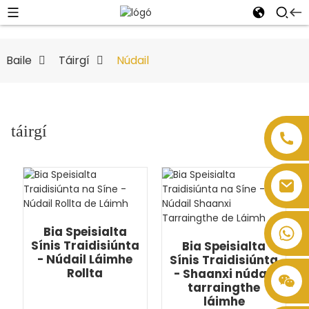
Baile
Táirgí
Núdail
táirgí
Bia Speisialta
Sínis Traidisiúnta
Bia Speisialta
- Núdail Láimhe
Sínis Traidisiúnta
Rollta
- Shaanxi núdail
tarraingthe
láimhe