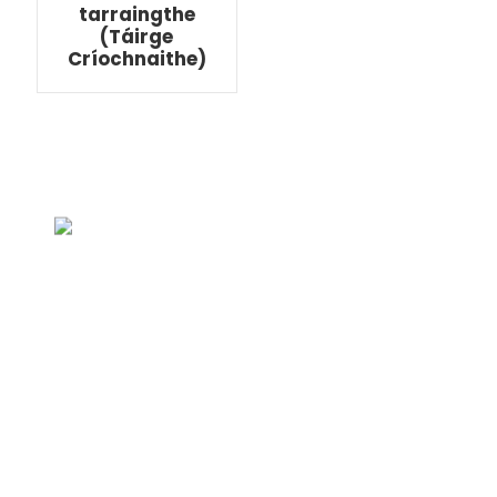
tarraingthe
(Táirge
Críochnaithe)
Fiosrúchán Le haghaidh
Praghasliosta