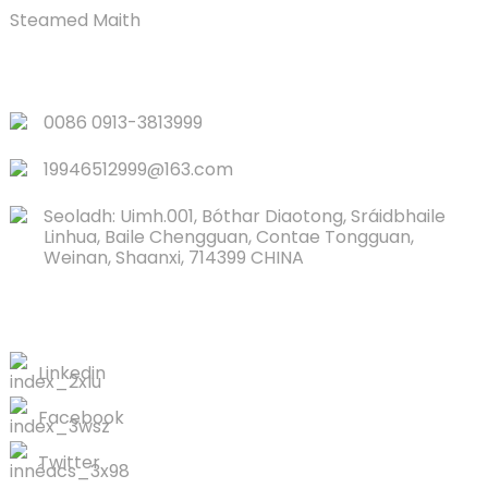
Steamed Maith
NAISC LUATH
0086 0913-3813999
19946512999@163.com
Seoladh: Uimh.001, Bóthar Diaotong, Sráidbhaile
Linhua, Baile Chengguan, Contae Tongguan,
Weinan, Shaanxi, 714399 CHINA
TEAGMHÁIL LINN
Linkedin
Facebook
Twitter