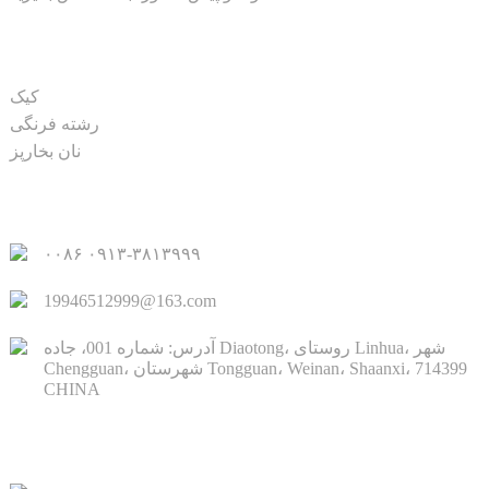
محصول
کیک
رشته فرنگی
نان بخارپز
لینک‌های سریع
۰۰۸۶ ۰۹۱۳-۳۸۱۳۹۹۹
19946512999@163.com
آدرس: شماره 001، جاده Diaotong، روستای Linhua، شهر
Chengguan، شهرستان Tongguan، Weinan، Shaanxi، 714399
CHINA
تماس با ما