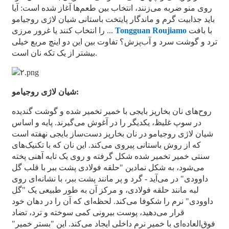
روی منو ضربه می‌زنند، انتخاب بین طعم‌ها آغاز شده است: آیا
‎+۸۶ ۸۶۱۹۹۴۶۵۱۲۹۹۹‎
باید جذابیت گرم و ماندگار پایتخت باستانی شیان لاژی روجیامو
با بافت
Tongguan Roujiamo
را انتخاب کنند یا غرور مرزی ...
ترد و گوشت سرد و آب‌پزش؟ تفاوت بین این دو اینچ مربع خیلی
بیشتر از یک تکه نان است.
شیان لاژی روجیامو:
روح‌های نان بخارپز بایجی با خمیر تخمیر شده و گوشت گندیده
در سوپ غلیظ، یکدیگر را در آغوش می‌گیرند. پایه و اساس
شیان لاژی روجیامو در نان بخارپز دست‌ساز بایجی نهفته است
که از روش باستانی پیروی می‌کند. این نان که با تکنیک‌های
سنتی خمیر تخمیر شده شکل گرفته و روی یک تابه آهنی پخته
می‌شود، به شکل نمادین "حلقه فولادی پشت ببر با قلب گل
داوودی" در می‌آید - گرد و پر مانند پشت ببر، با نشانه‌ای روی
لبه مانند حلقه فولادی، و مرکز آن به طور طبیعی یک "گل
داوودی" نرم را شکوفا می‌کند. لحظه‌ای که آن را در دهان خود
قرار می‌دهید، پوست بیرونی کمی سوخته و ترد، تضاد
فوق‌العاده‌ای با خمیر نرم داخلی ایجاد می‌کند. این "بستر خمیر"