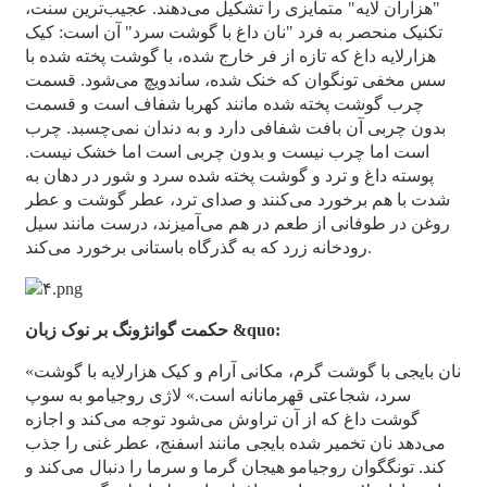
"هزاران لایه" متمایزی را تشکیل می‌دهند. عجیب‌ترین سنت،
تکنیک منحصر به فرد "نان داغ با گوشت سرد" آن است: کیک
هزارلایه داغ که تازه از فر خارج شده، با گوشت پخته شده با
سس مخفی تونگوان که خنک شده، ساندویچ می‌شود. قسمت
چرب گوشت پخته شده مانند کهربا شفاف است و قسمت
بدون چربی آن بافت شفافی دارد و به دندان نمی‌چسبد. چرب
است اما چرب نیست و بدون چربی است اما خشک نیست.
پوسته داغ و ترد و گوشت پخته شده سرد و شور در دهان به
شدت با هم برخورد می‌کنند و صدای ترد، عطر گوشت و عطر
روغن در طوفانی از طعم در هم می‌آمیزند، درست مانند سیل
رودخانه زرد که به گذرگاه باستانی برخورد می‌کند.
حکمت گوانژونگ بر نوک زبان &quo:
«نان بایجی با گوشت گرم، مکانی آرام و کیک هزارلایه با گوشت
سرد، شجاعتی قهرمانانه است.» لاژی روجیامو به سوپ
گوشت داغ که از آن تراوش می‌شود توجه می‌کند و اجازه
می‌دهد نان تخمیر شده بایجی مانند اسفنج، عطر غنی را جذب
کند. تونگگوان روجیامو هیجان گرما و سرما را دنبال می‌کند و