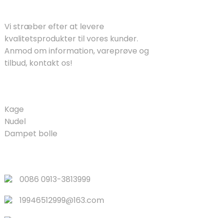
LØSNINGER
Vi stræber efter at levere
kvalitetsprodukter til vores kunder.
Anmod om information, vareprøve og
tilbud, kontakt os!
PRODUKT
Kage
Nudel
Dampet bolle
HURTIGE LINKS
0086 0913-3813999
19946512999@163.com