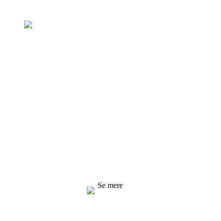
Forespørgsel om prisliste
Vi stræber efter at levere kvalitetsprodukter til
vores kunder. Anmod om information,
vareprøve og tilbud, kontakt os!
Se mere