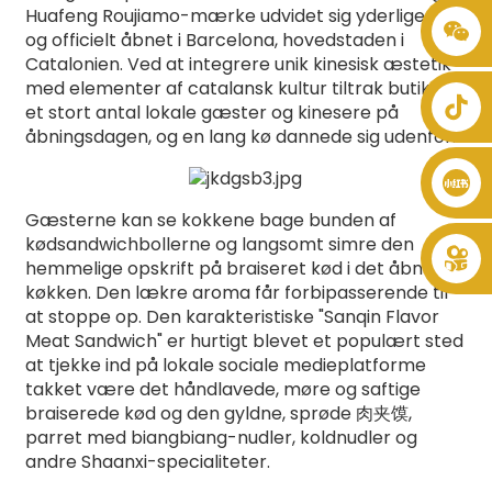
Huafeng Roujiamo-mærke udvidet sig yderligere
+86 8619946512999
og officielt åbnet i Barcelona, ​​hovedstaden i
Catalonien. Ved at integrere unik kinesisk æstetik
med elementer af catalansk kultur tiltrak butikken
et stort antal lokale gæster og kinesere på
åbningsdagen, og en lang kø dannede sig udenfor.
Gæsterne kan se kokkene bage bunden af ​​
kødsandwichbollerne og langsomt simre den
hemmelige opskrift på braiseret kød i det åbne
køkken. Den lækre aroma får forbipasserende til
at stoppe op. Den karakteristiske "Sanqin Flavor
Meat Sandwich" er hurtigt blevet et populært sted
at tjekke ind på lokale sociale medieplatforme
takket være det håndlavede, møre og saftige
braiserede kød og den gyldne, sprøde 肉夹馍,
parret med biangbiang-nudler, koldnudler og
andre Shaanxi-specialiteter.