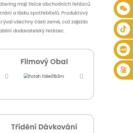
tering mají tisíce obchodních řetězců
+86 8619946512999
uznání a lásku spotřebitelů. Produktový
ýval všechny části země, což zajistilo
abilní dodavatelský řetězec.
Filmový Obal
Třídění Dávkování