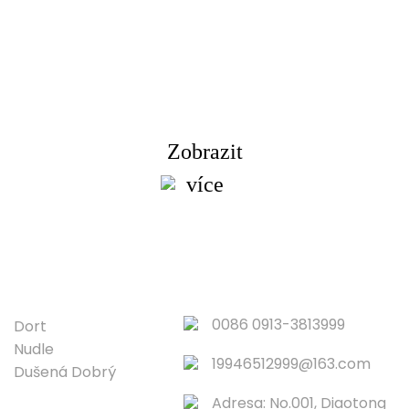
Dotaz na ceník
nažíme se zákazníkům poskytovat kvalitní produkt
Vyžádejte si informace, vzorek a cenovou nabídku
kontaktujte nás!
Zobrazit
více
PRODUKT
RYCHLÉ ODKAZY
0086 0913-3813999
Dort
Nudle
19946512999@163.com
Dušená Dobrý
Adresa: No.001, Diaotong