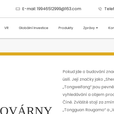
E-mail: 19946512999@163.com
Tele
VR
Globální Investice
Produkty
Zprávy
Kon
Pokud jde o budování zna
úsilí. Její značky jako „S
„Tongweifang“ jsou pevně
vyhledávání a objem prod
Číně. Zvláště stojí za zmí
TOVÁRNY
„Tongguan Rougamo“ a „