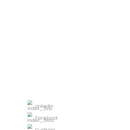
y.
,
KONTAKTUJTE NÁS
Linkedin
Facebook
Cvrlikání