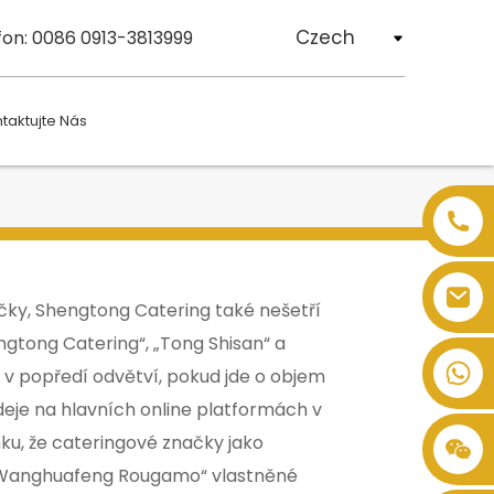
Czech
fon: 0086 0913-3813999
taktujte Nás
čky, Shengtong Catering také nešetří
hengtong Catering“, „Tong Shisan“ a
 v popředí odvětví, pokud jde o objem
eje na hlavních online platformách v
nku, že cateringové značky jako
Wanghuafeng Rougamo“ vlastněné