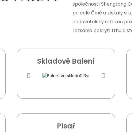
společností Shengtong Ca
po celé Číně a získaly si 
dodavatelský řetězec pokr
rozsáhlé pokrytí trhu a st
Skladové Balení
Písař