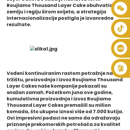
Roujiamo Thousand Layer Cake obuhvatio 21
+86 8619946512999
zemlju i regiju širom svijeta, a strategija
internacionalizacije postigla je izvanredne
rezultate.
Vođeni kontinuiranim rastom potražnje na
tržištu, proizvodnja i izvoz Roujiamo Thousand
Layer Cakes naše kompanije pokazali su
snažan zamah. Početkom juna ove godine,
kumulativna proizvodnja i izvoz Roujiamo
Thousand Layer Cakes premašili su milion
komada, što ukupno iznosi više od 7.000 kutija.
Ovi impresivni podaci ne samo da odražavaju
priznanje prekomorskih potrošača za kvalitet