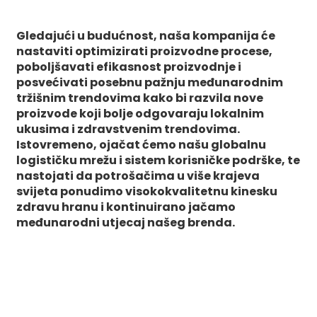
Gledajući u budućnost, naša kompanija će
nastaviti optimizirati proizvodne procese,
poboljšavati efikasnost proizvodnje i
posvećivati ​​posebnu pažnju međunarodnim
tržišnim trendovima kako bi razvila nove
proizvode koji bolje odgovaraju lokalnim
ukusima i zdravstvenim trendovima.
Istovremeno, ojačat ćemo našu globalnu
logističku mrežu i sistem korisničke podrške, te
nastojati da potrošačima u više krajeva
svijeta ponudimo visokokvalitetnu kinesku
zdravu hranu i kontinuirano jačamo
međunarodni utjecaj našeg brenda.