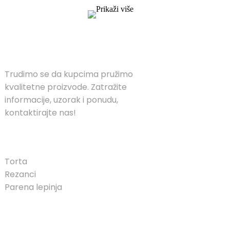
Prikaži više
RJEŠENJA
Trudimo se da kupcima pružimo
kvalitetne proizvode. Zatražite
informacije, uzorak i ponudu,
kontaktirajte nas!
PROIZVOD
Torta
Rezanci
Parena lepinja
BRZI LINKOVI