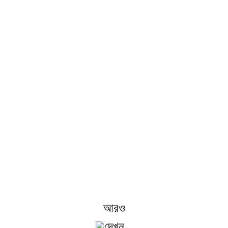
ল্য তালিকার জন্য অনুসন্
মরা গ্রাহকদের মানসম্পন্ন পণ্য সরবরাহ করার চেষ্টা করি। তথ্য, নমুনা এবং উদ্ধৃ
অনুরোধ, আমাদের সাথে যোগাযোগ করুন!
আরও
দেখুন