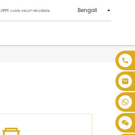
Bengali
ফোন: ০০৮৬ ০৯১৩-৩৮১৩৯৯৯