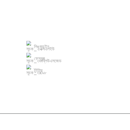
আমাদের সাথে যোগাযোগ করুন
লিঙ্কডইন
ফেসবুক
টুইটার