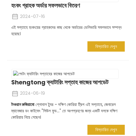
হংকং গ্রাহক অর্ডার সফলভাবে বিতরণ
2024-07-16
এই সপ্তাহে হংকংয়ের গ্রাহকদের কাছ থেকে অর্ডারের ডেলিভারি সফলভাবে সম্পন্ন
হয়েছে।
বিস্তারিত দেখুন
Shengtong ক্যাটারিং সপ্তাহ কাজের আপডেট
2024-06-19
টংগুয়ান রুজিয়ামো
গ্লোবাল ট্যুর - দক্ষিণ কোরিয়া ট্রিপ এই সপ্তাহে, জেনারেল
ম্যানেজার ডং কাইফেং "সিউল ফুড..." তে অংশগ্রহণের জন্য একটি দলকে দক্ষিণ
কোরিয়ায় নিয়ে গেছেন।
বিস্তারিত দেখুন