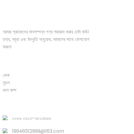
সমাধান
আমরা গ্রাহকদের মানসম্পন্ন পণ্য সরবরাহ করার চেষ্টা করি।
তথ্য, নমুনা এবং উদ্ধৃতি অনুরোধ, আমাদের সাথে যোগাযোগ
করুন!
পণ্য
কেক
নুডল
ভাল বাষ্প
দ্রুত লিঙ্ক
০০৮৬ ০৯১৩-৩৮১৩৯৯৯
19946512999@163.com