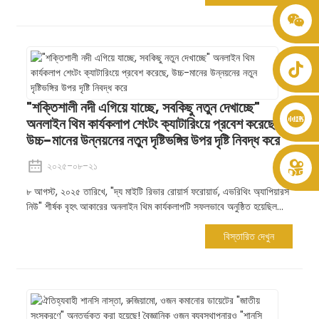
+৮৬ ৮৬১৯৯৪৬৫১২৯৯৯
"শক্তিশালী নদী এগিয়ে যাচ্ছে, সবকিছু নতুন দেখাচ্ছে"
অনলাইন থিম কার্যকলাপ শেংটং ক্যাটারিংয়ে প্রবেশ করেছে,
উচ্চ-মানের উন্নয়নের নতুন দৃষ্টিভঙ্গির উপর দৃষ্টি নিবদ্ধ করে
২০২৫-০৮-২১
৮ আগস্ট, ২০২৫ তারিখে, "দ্য মাইটি রিভার রোয়ার্স ফরোয়ার্ড, এভরিথিং অ্যাপিয়ারস
নিউ" শীর্ষক বৃহৎ আকারের অনলাইন থিম কার্যকলাপটি সফলভাবে অনুষ্ঠিত হয়েছিল...
বিস্তারিত দেখুন