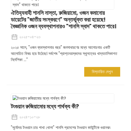
ঐতিহ্যবাহী শানসি নাস্তা, রুজিয়ামো, ওজন কমানোর
ডায়েটের "জাতীয় সংস্করণে" অন্তর্ভুক্ত করা হয়েছে!
বৈজ্ঞানিক ওজন ব্যবস্থাপনারও "শানসি স্বাদ" থাকতে পারে।
২০২৫-০৪-২৩
২০২৫ সালে, "ওজন ব্যবস্থাপনার বছর" জনসাধারণের মধ্যে আলোচনার একটি
আলোচিত বিষয় হয়ে উঠেছে। সর্বশেষ "প্রাপ্তবয়স্কদের স্থূলত্বের খাদ্যতালিকাগত
নির্দেশিকা ..."
বিস্তারিত দেখুন
টংগুয়ান রুজিয়ামোর মধ্যে পার্থক্য কী?
২০২৪-১০-২৮
"সূর্যোদয় টংগুয়ান চার পাখা খোলা" শানসি প্রদেশের টংগুয়ান কাউন্টিকে গুয়ানঝং