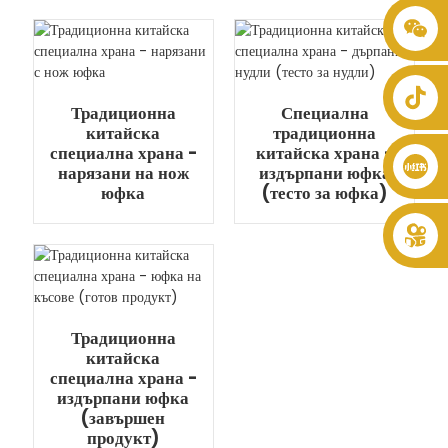
+86 8619946512999
Традиционна
Специална
китайска
традиционна
специална храна -
китайска храна -
нарязани на нож
издърпани юфка
юфка
(тесто за юфка)
Традиционна
китайска
специална храна -
издърпани юфка
(завършен
продукт)