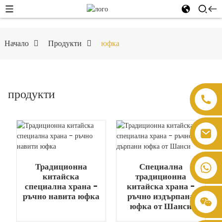
Начало
Продукти
юфка
продукти
Традиционна
Специална
китайска
традиционна
специална храна -
китайска храна -
ръчно навита юфка
ръчно издърпана
юфка от Шанси